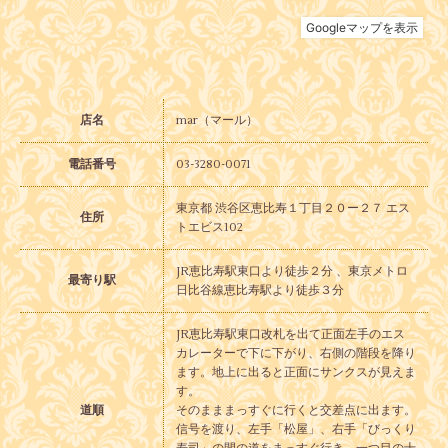
店名
mar（マール）
電話番号
03-3280-0071
東京都 渋谷区恵比寿１丁目２０ー２７ エス
住所
トエビス102
JR恵比寿駅東口より徒歩２分 、東京メトロ
最寄り駅
日比谷線恵比寿駅より徒歩３分
JR恵比寿駅東口改札を出て正面左手のエス
カレーターで下に下がり、右側の階段を降り
ます。地上に出ると正面にサンクスが見えま
す。
道順
そのまままっすぐに行くと交差点に出ます。
信号を渡り、左手「松屋」、右手「びっくり