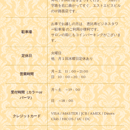
寿司」の間の道をまっすぐ行き、一つ目の十
字路を右に曲がってすぐ、エストエビスビル
の1F路面店です。
お車でお越しの方は、 恵比寿ビジネスタワ
ー駐車場 のご利用が便利です。
駐車場
サロンの前にもコインパーキングがございま
す。
火曜日
定休日
他、月１回水曜日定休あり
月～土 11：00～21:00
営業時間
日 10：00～20：00
月～土 ～19：00
受付時間（カラーor
パーマ）
日 ～18：00
VISA / MASTER / JCB / AMEX / Diners
クレジットカード
Club / NICOS / UC / DC