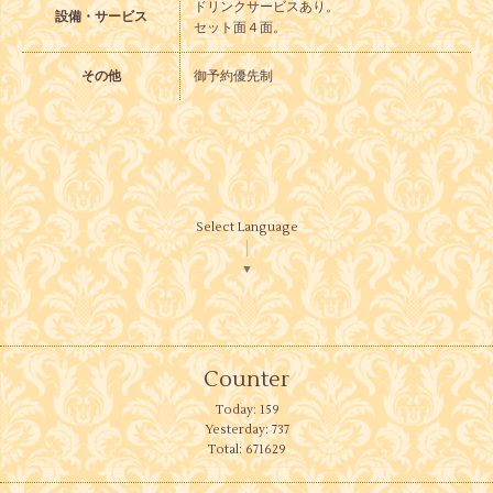
ドリンクサービスあり。
設備・サービス
セット面４面。
その他
御予約優先制
Select Language
▼
Counter
Today:
159
Yesterday:
737
Total:
671629