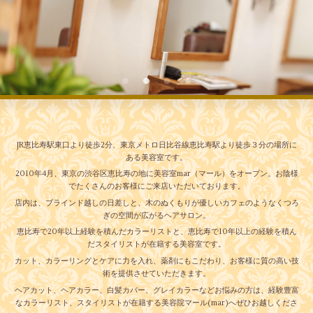
JR恵比寿駅東口より徒歩2分、東京メトロ日比谷線恵比寿駅より徒歩３分の場所に
ある美容室です。
2010年4月、東京の渋谷区恵比寿の地に美容室mar（マール）をオープン。お陰様
でたくさんのお客様にご来店いただいております。
店内は、ブラインド越しの日差しと、木のぬくもりが優しいカフェのようなくつろ
ぎの空間が広がるヘアサロン。
恵比寿で20年以上経験を積んだカラーリストと、恵比寿で10年以上の経験を積ん
だスタイリストが在籍する美容室です。
カット、カラーリングとケアに力を入れ、薬剤にもこだわり、お客様に質の高い技
術を提供させていただきます。
ヘアカット、ヘアカラー、白髪カバー、グレイカラーなどお悩みの方は、経験豊富
なカラーリスト、スタイリストが在籍する美容院マール(mar)へぜひお越しくださ