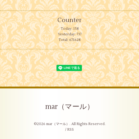
Counter
Today:
158
Yesterday:
737
Total:
671628
mar（マール）
©2026
mar（マール）
. All Rights Reserved.
/
RSS