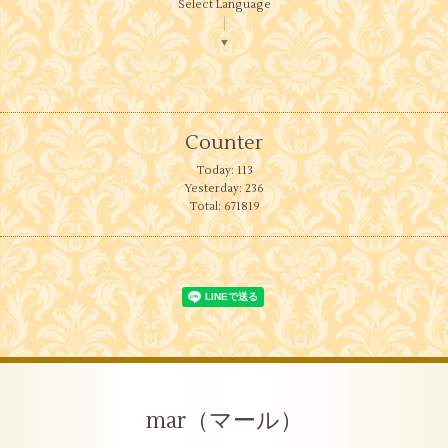
Select Language
▼
Counter
Today:
113
Yesterday:
236
Total:
671819
mar（マール）