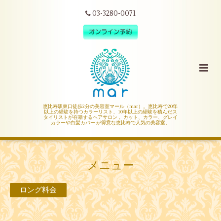
03-3280-0071
恵比寿駅東口徒歩2分の美容室マール（mar）。恵比寿で20年
以上の経験を持つカラーリスト、10年以上の経験を積んだス
タイリストが在籍するヘアサロン 。カット、カラー、グレイ
カラーや白髪カバー が得意な恵比寿で人気の美容室。
メニュー
ロング料金