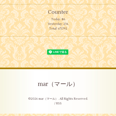
Counter
Today:
86
Yesterday:
236
Total:
671792
mar（マール）
©2026
mar（マール）
. All Rights Reserved.
/
RSS