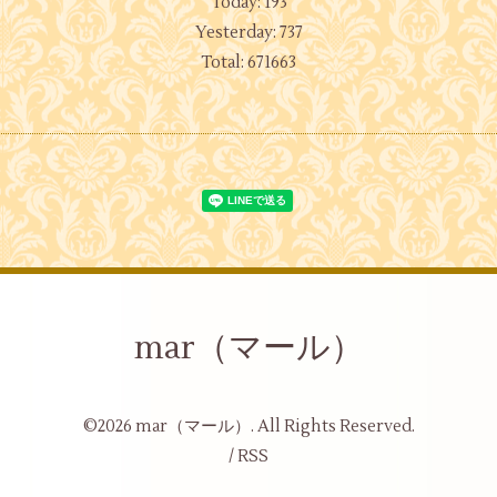
Today:
193
Yesterday:
737
Total:
671663
mar（マール）
©2026
mar（マール）
. All Rights Reserved.
/
RSS