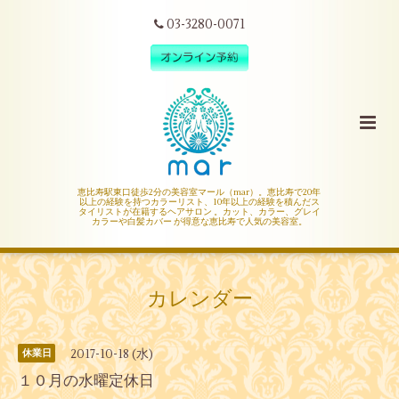
03-3280-0071
恵比寿駅東口徒歩2分の美容室マール（mar）。恵比寿で20年
以上の経験を持つカラーリスト、10年以上の経験を積んだス
タイリストが在籍するヘアサロン 。カット、カラー、グレイ
カラーや白髪カバー が得意な恵比寿で人気の美容室。
カレンダー
2017-10-18 (水)
休業日
１０月の水曜定休日