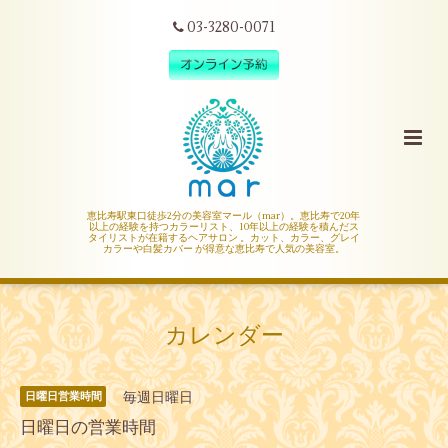
03-3280-0071
恵比寿駅東口徒歩2分の美容室マール（mar）。恵比寿で20年
以上の経験を持つカラーリスト、10年以上の経験を積んだス
タイリストが在籍するヘアサロン 。カット、カラー、グレイ
カラーや白髪カバー が得意な恵比寿で人気の美容室。
カレンダー
毎週日曜日
日曜日営業時間
日曜日の営業時間