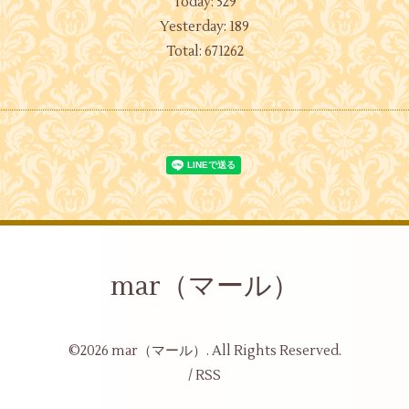
Today:
529
Yesterday:
189
Total:
671262
mar（マール）
©2026
mar（マール）
. All Rights Reserved.
/
RSS