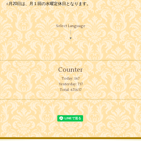
月20日は、月１回の水曜定休日となります。
6
Select Language
▼
Counter
Today:
167
Yesterday:
737
Total:
671637