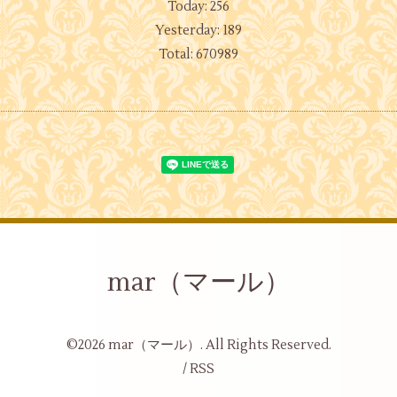
Today:
256
Yesterday:
189
Total:
670989
mar（マール）
©2026
mar（マール）
. All Rights Reserved.
/
RSS