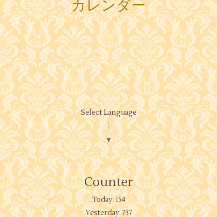
カレンダー
Select Language
▼
Counter
Today:
154
Yesterday:
737