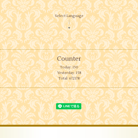
Select Language
▼
Counter
Today:
150
Yesterday:
158
Total:
672178