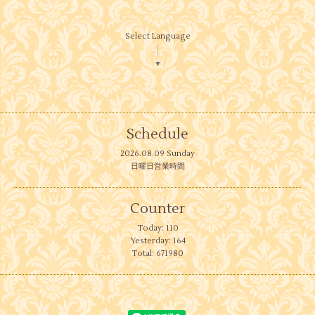
Select Language
▼
Schedule
2026.08.09 Sunday
日曜日営業時間
Counter
Today:
110
Yesterday:
164
Total:
671980