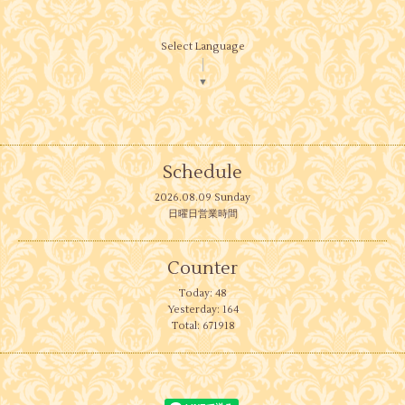
Select Language
▼
Schedule
2026.08.09 Sunday
日曜日営業時間
Counter
Today:
48
Yesterday:
164
Total:
671918