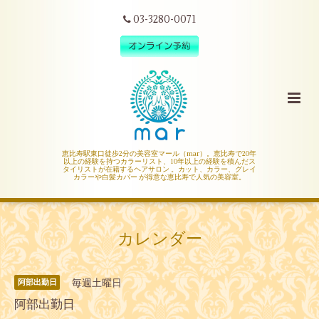
03-3280-0071
恵比寿駅東口徒歩2分の美容室マール（mar）。恵比寿で20年
以上の経験を持つカラーリスト、10年以上の経験を積んだス
タイリストが在籍するヘアサロン 。カット、カラー、グレイ
カラーや白髪カバー が得意な恵比寿で人気の美容室。
カレンダー
毎週土曜日
阿部出勤日
阿部出勤日