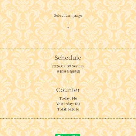
Select Language
▼
Schedule
2026.08.09 Sunday
日曜日営業時間
Counter
Today:
146
Yesterday:
164
Total:
672016