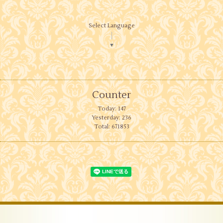
Select Language
▼
Counter
Today:
147
Yesterday:
236
Total:
671853