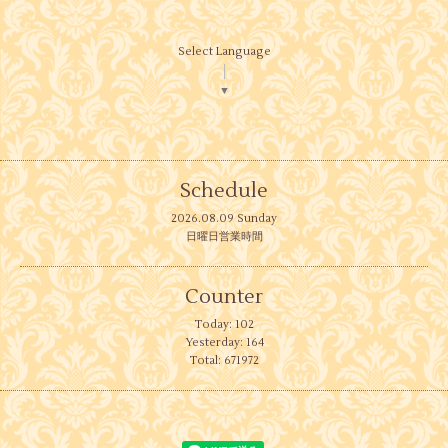
Select Language
▼
Schedule
2026.08.09 Sunday
日曜日営業時間
Counter
Today:
102
Yesterday:
164
Total:
671972