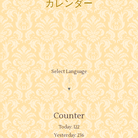
カレンダー
Select Language
▼
Counter
Today:
122
Yesterday:
236