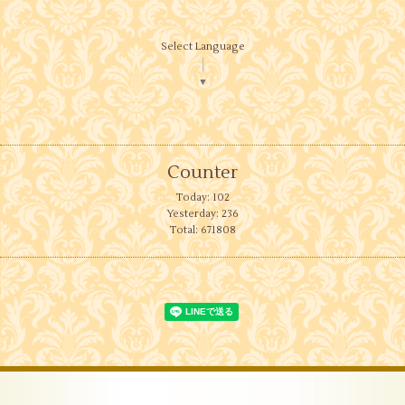
Select Language
▼
Counter
Today:
102
Yesterday:
236
Total:
671808