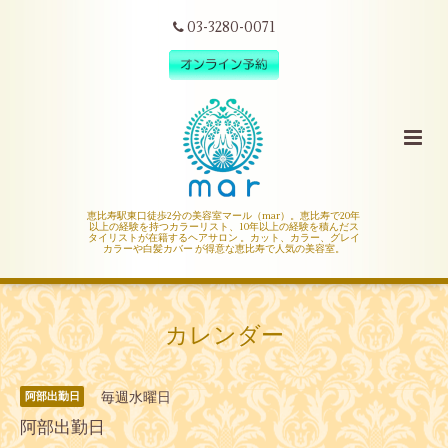
03-3280-0071
恵比寿駅東口徒歩2分の美容室マール（mar）。恵比寿で20年
以上の経験を持つカラーリスト、10年以上の経験を積んだス
タイリストが在籍するヘアサロン 。カット、カラー、グレイ
カラーや白髪カバー が得意な恵比寿で人気の美容室。
カレンダー
毎週水曜日
阿部出勤日
阿部出勤日