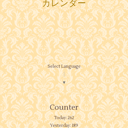
カレンダー
Select Language
▼
Counter
Today:
262
Yesterday:
189