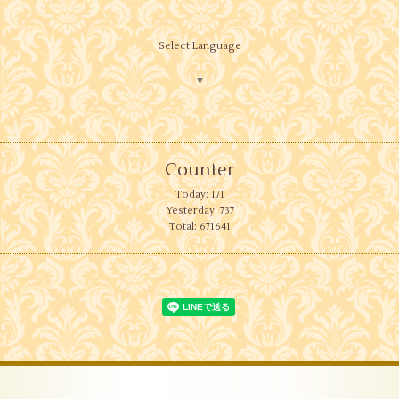
Select Language
▼
Counter
Today:
171
Yesterday:
737
Total:
671641