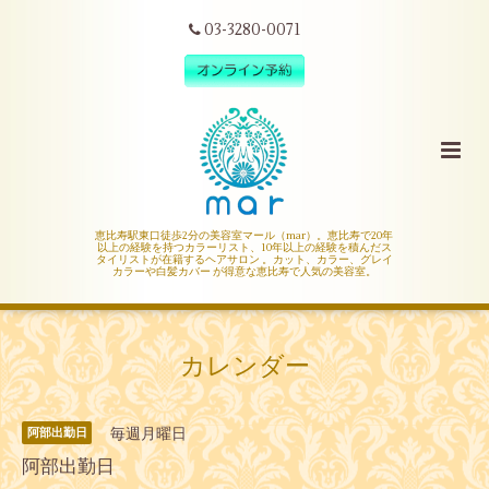
03-3280-0071
恵比寿駅東口徒歩2分の美容室マール（mar）。恵比寿で20年
以上の経験を持つカラーリスト、10年以上の経験を積んだス
タイリストが在籍するヘアサロン 。カット、カラー、グレイ
カラーや白髪カバー が得意な恵比寿で人気の美容室。
カレンダー
毎週月曜日
阿部出勤日
阿部出勤日