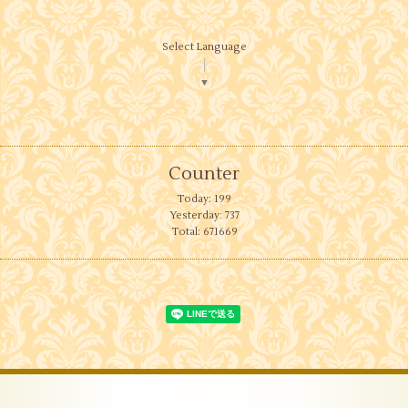
Select Language
▼
Counter
Today:
199
Yesterday:
737
Total:
671669