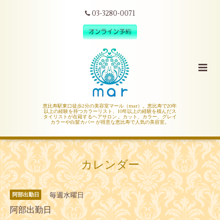
03-3280-0071
恵比寿駅東口徒歩2分の美容室マール（mar）。恵比寿で20年
以上の経験を持つカラーリスト、10年以上の経験を積んだス
タイリストが在籍するヘアサロン 。カット、カラー、グレイ
カラーや白髪カバー が得意な恵比寿で人気の美容室。
カレンダー
毎週水曜日
阿部出勤日
阿部出勤日