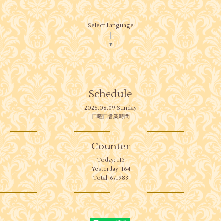
Select Language
▼
Schedule
2026.08.09 Sunday
日曜日営業時間
Counter
Today:
113
Yesterday:
164
Total:
671983