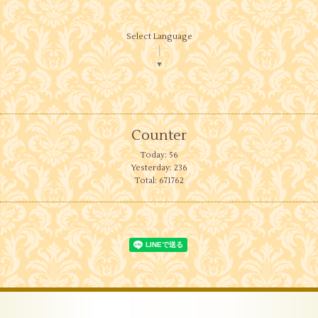
Select Language
▼
Counter
Today:
56
Yesterday:
236
Total:
671762