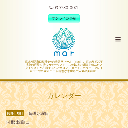
03-3280-0071
恵比寿駅東口徒歩2分の美容室マール（mar）。恵比寿で20年
以上の経験を持つカラーリスト、10年以上の経験を積んだス
タイリストが在籍するヘアサロン 。カット、カラー、グレイ
カラーや白髪カバー が得意な恵比寿で人気の美容室。
カレンダー
毎週水曜日
阿部出勤日
阿部出勤日