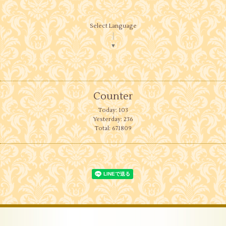
Select Language
▼
Counter
Today:
103
Yesterday:
236
Total:
671809