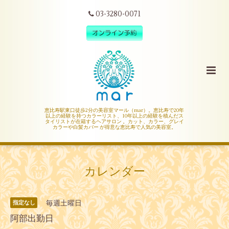
03-3280-0071
恵比寿駅東口徒歩2分の美容室マール（mar）。恵比寿で20年
以上の経験を持つカラーリスト、10年以上の経験を積んだス
タイリストが在籍するヘアサロン 。カット、カラー、グレイ
カラーや白髪カバー が得意な恵比寿で人気の美容室。
カレンダー
毎週土曜日
指定なし
阿部出勤日