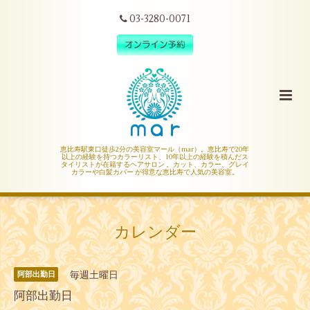
03-3280-0071
恵比寿駅東口徒歩2分の美容室マール（mar）。恵比寿で20年
以上の経験を持つカラーリスト、10年以上の経験を積んだス
タイリストが在籍するヘアサロン 。カット、カラー、グレイ
カラーや白髪カバー が得意な恵比寿で人気の美容室。
カレンダー
毎週土曜日
阿部出勤日
阿部出勤日