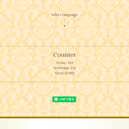
Select Language
▼
Counter
Today:
105
Yesterday:
236
Total:
671811