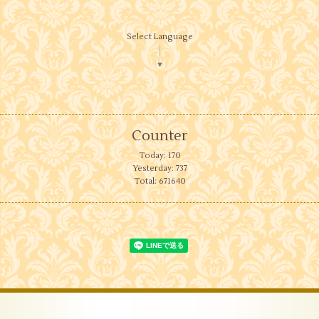
Select Language
▼
Counter
Today:
170
Yesterday:
737
Total:
671640