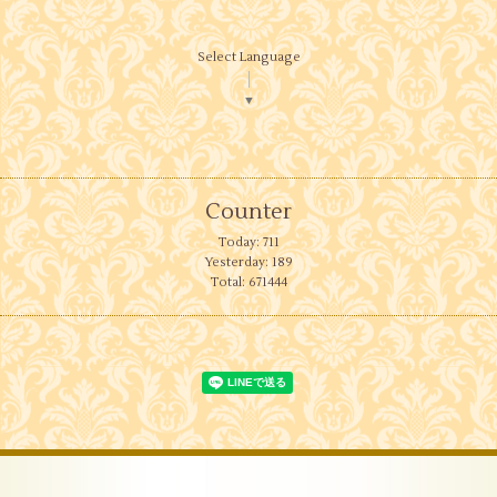
Select Language
▼
Counter
Today:
711
Yesterday:
189
Total:
671444