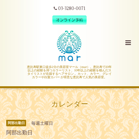
03-3280-0071
恵比寿駅東口徒歩2分の美容室マール（mar）。恵比寿で20年
以上の経験を持つカラーリスト、10年以上の経験を積んだス
タイリストが在籍するヘアサロン 。カット、カラー、グレイ
カラーや白髪カバー が得意な恵比寿で人気の美容室。
カレンダー
毎週土曜日
阿部出勤日
阿部出勤日