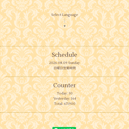
Select Language
▼
Schedule
2026.08.09 Sunday
日曜日営業時間
Counter
Today:
30
Yesterday:
164
Total:
671900