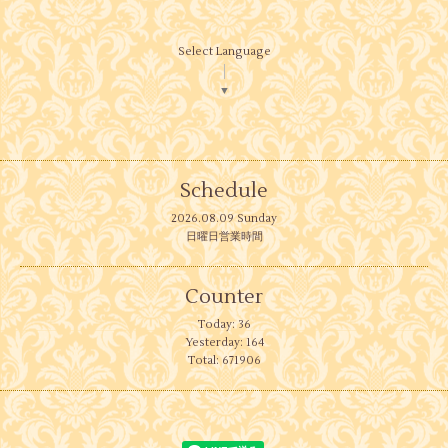
Select Language
▼
Schedule
2026.08.09 Sunday
日曜日営業時間
Counter
Today:
36
Yesterday:
164
Total:
671906