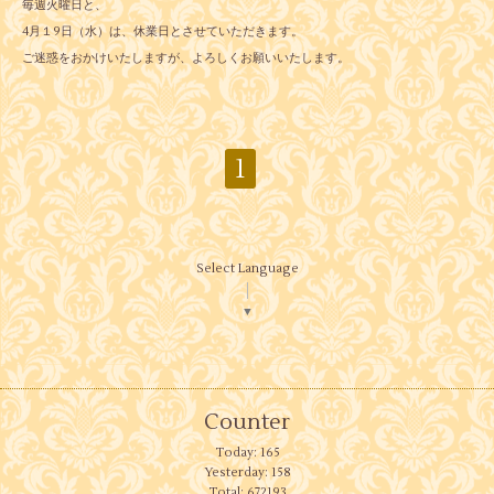
毎週火曜日と、
4月１9日（水）は、休業日とさせていただきます。
ご迷惑をおかけいたしますが、よろしくお願いいたします。
1
Select Language
▼
Counter
Today:
165
Yesterday:
158
Total:
672193