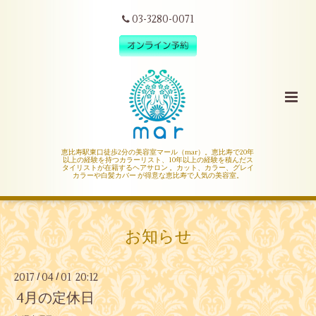
03-3280-0071
恵比寿駅東口徒歩2分の美容室マール（mar）。恵比寿で20年
以上の経験を持つカラーリスト、10年以上の経験を積んだス
タイリストが在籍するヘアサロン 。カット、カラー、グレイ
カラーや白髪カバー が得意な恵比寿で人気の美容室。
お知らせ
2017
04
01 20:12
/
/
4月の定休日