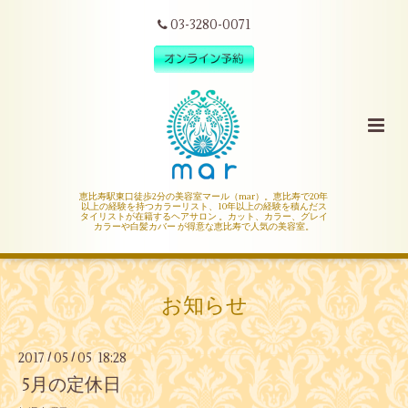
03-3280-0071
恵比寿駅東口徒歩2分の美容室マール（mar）。恵比寿で20年
以上の経験を持つカラーリスト、10年以上の経験を積んだス
タイリストが在籍するヘアサロン 。カット、カラー、グレイ
カラーや白髪カバー が得意な恵比寿で人気の美容室。
お知らせ
2017
05
05 18:28
/
/
5月の定休日