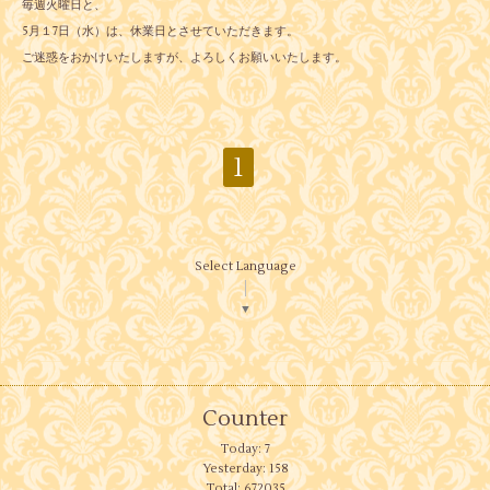
毎週火曜日と、
5月１7日（水）は、休業日とさせていただきます。
ご迷惑をおかけいたしますが、よろしくお願いいたします。
1
Select Language
▼
Counter
Today:
7
Yesterday:
158
Total:
672035