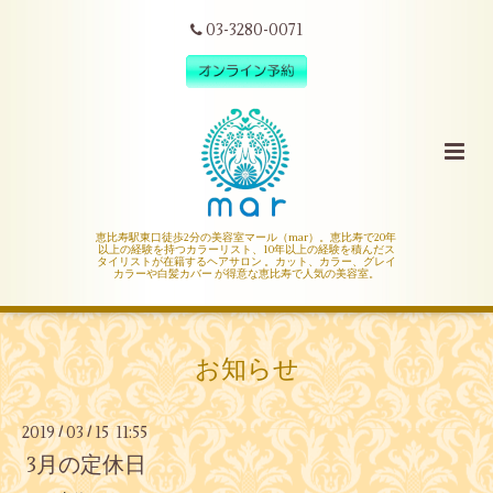
03-3280-0071
恵比寿駅東口徒歩2分の美容室マール（mar）。恵比寿で20年
以上の経験を持つカラーリスト、10年以上の経験を積んだス
タイリストが在籍するヘアサロン 。カット、カラー、グレイ
カラーや白髪カバー が得意な恵比寿で人気の美容室。
お知らせ
2019
03
15 11:55
/
/
3月の定休日