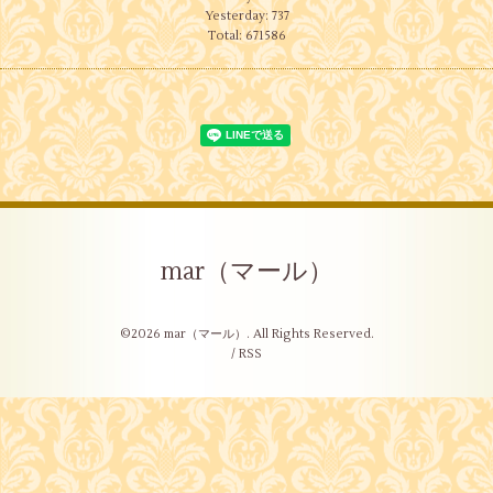
Yesterday:
737
Total:
671586
mar（マール）
©2026
mar（マール）
. All Rights Reserved.
/
RSS