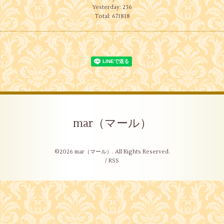
Yesterday:
236
Total:
671818
mar（マール）
©2026
mar（マール）
. All Rights Reserved.
/
RSS