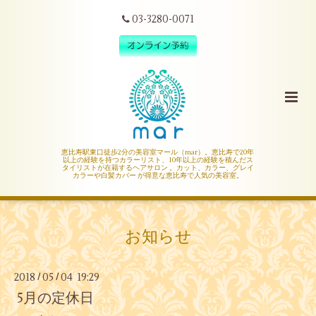
03-3280-0071
恵比寿駅東口徒歩2分の美容室マール（mar）。恵比寿で20年
以上の経験を持つカラーリスト、10年以上の経験を積んだス
タイリストが在籍するヘアサロン 。カット、カラー、グレイ
カラーや白髪カバー が得意な恵比寿で人気の美容室。
お知らせ
2018
05
04 19:29
/
/
5月の定休日