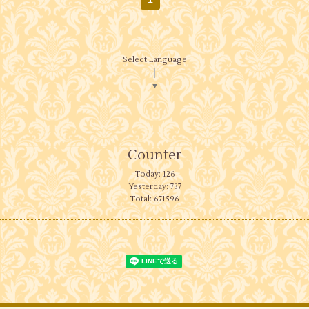
Select Language
▼
Counter
Today:
126
Yesterday:
737
Total:
671596