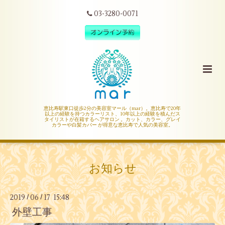
03-3280-0071
恵比寿駅東口徒歩2分の美容室マール（mar）。恵比寿で20年
以上の経験を持つカラーリスト、10年以上の経験を積んだス
タイリストが在籍するヘアサロン 。カット、カラー、グレイ
カラーや白髪カバー が得意な恵比寿で人気の美容室。
お知らせ
2019
06
17 15:48
/
/
外壁工事