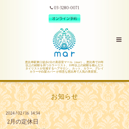
03-3280-0071
恵比寿駅東口徒歩2分の美容室マール（mar）。恵比寿で20年
以上の経験を持つカラーリスト、10年以上の経験を積んだス
タイリストが在籍するヘアサロン 。カット、カラー、グレイ
カラーや白髪カバー が得意な恵比寿で人気の美容室。
お知らせ
2024
02
16 14:34
/
/
2月の定休日