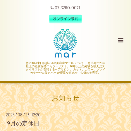
03-3280-0071
恵比寿駅東口徒歩2分の美容室マール（mar）。恵比寿で20年
以上の経験を持つカラーリスト、10年以上の経験を積んだス
タイリストが在籍するヘアサロン 。カット、カラー、グレイ
カラーや白髪カバー が得意な恵比寿で人気の美容室。
お知らせ
2023
08
25 12:20
/
/
9月の定休日