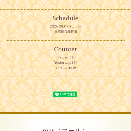
Schedule
2026.08.09 Sunday
日曜日営業時間
Counter
Today:
69
Yesterday:
164
Total:
671939
mar（マール）