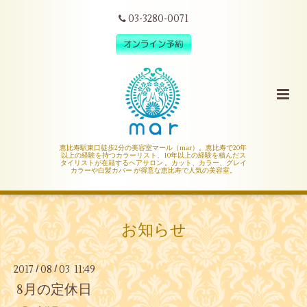
03-3280-0071
恵比寿駅東口徒歩2分の美容室マール（mar）。恵比寿で20年
以上の経験を持つカラーリスト、10年以上の経験を積んだス
タイリストが在籍するヘアサロン 。カット、カラー、グレイ
カラーや白髪カバー が得意な恵比寿で人気の美容室。
お知らせ
2017
08
03 11:49
/
/
8月の定休日