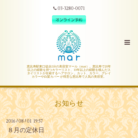
03-3280-0071
恵比寿駅東口徒歩2分の美容室マール（mar）。恵比寿で20年
以上の経験を持つカラーリスト、10年以上の経験を積んだス
タイリストが在籍するヘアサロン 。カット、カラー、グレイ
カラーや白髪カバー が得意な恵比寿で人気の美容室。
お知らせ
2016
08
01 19:57
/
/
８月の定休日