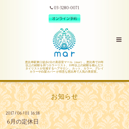
03-3280-0071
恵比寿駅東口徒歩2分の美容室マール（mar）。恵比寿で20年
以上の経験を持つカラーリスト、10年以上の経験を積んだス
タイリストが在籍するヘアサロン 。カット、カラー、グレイ
カラーや白髪カバー が得意な恵比寿で人気の美容室。
お知らせ
2017
06
01 16:18
/
/
6月の定休日