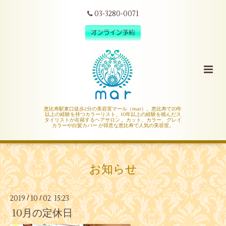
03-3280-0071
恵比寿駅東口徒歩2分の美容室マール（mar）。恵比寿で20年
以上の経験を持つカラーリスト、10年以上の経験を積んだス
タイリストが在籍するヘアサロン 。カット、カラー、グレイ
カラーや白髪カバー が得意な恵比寿で人気の美容室。
お知らせ
2019
10
02 15:23
/
/
10月の定休日