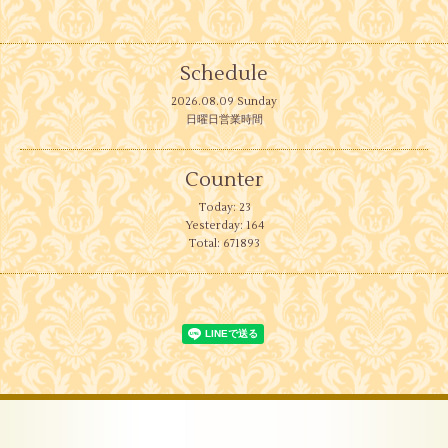
Schedule
2026.08.09 Sunday
日曜日営業時間
Counter
Today:
23
Yesterday:
164
Total:
671893