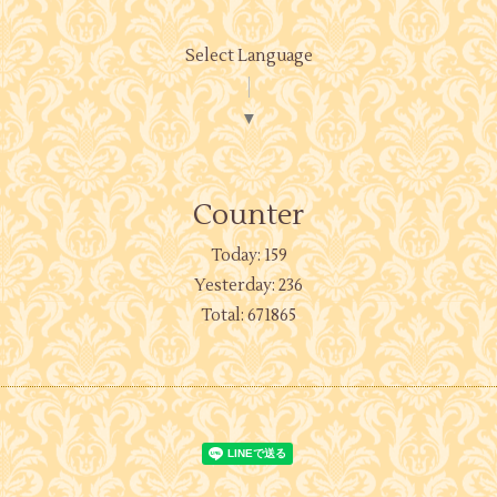
Select Language
▼
Counter
Today:
159
Yesterday:
236
Total:
671865