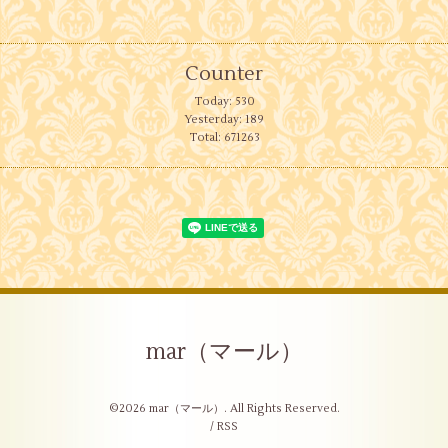
Counter
Today:
530
Yesterday:
189
Total:
671263
mar（マール）
©2026
mar（マール）
. All Rights Reserved.
/
RSS