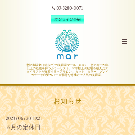
03-3280-0071
恵比寿駅東口徒歩2分の美容室マール（mar）。恵比寿で20年
以上の経験を持つカラーリスト、10年以上の経験を積んだス
タイリストが在籍するヘアサロン 。カット、カラー、グレイ
カラーや白髪カバー が得意な恵比寿で人気の美容室。
お知らせ
2023
06
20 19:21
/
/
6月の定休日